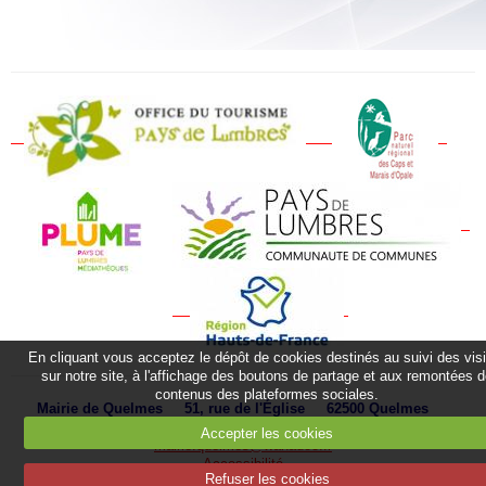
En cliquant vous acceptez le dépôt de cookies destinés au suivi des vis
sur notre site, à l'affichage des boutons de partage et aux remontées 
contenus des plateformes sociales.
Mairie de Quelmes 51, rue de l'Église 62500 Quelmes
Téléphone : 03 21 39 63 50 Fax :
03 21 93 79 14
E-mail :
Accepter les cookies
mairie.quelmes@wanadoo.fr
Accessibilité
Refuser les cookies