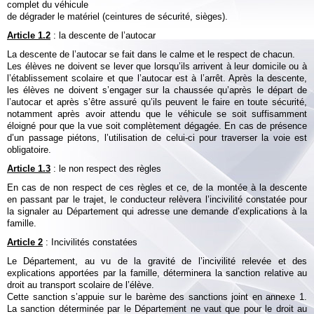
complet du véhicule
de dégrader le matériel (ceintures de sécurité, sièges).
Article 1.2
: la descente de l’autocar
La descente de l’autocar se fait dans le calme et le respect de chacun.
Les élèves ne doivent se lever que lorsqu’ils arrivent à leur domicile ou à
l’établissement scolaire et que l’autocar est à l’arrêt. Après la descente,
les élèves ne doivent s’engager sur la chaussée qu’après le départ de
l’autocar et après s’être assuré qu’ils peuvent le faire en toute sécurité,
notamment après avoir attendu que le véhicule se soit suffisamment
éloigné pour que la vue soit complètement dégagée. En cas de présence
d’un passage piétons, l’utilisation de celui-ci pour traverser la voie est
obligatoire.
Article 1.3
: le non respect des règles
En cas de non respect de ces règles et ce, de la montée à la descente
en passant par le trajet, le conducteur relèvera l’incivilité constatée pour
la signaler au Département qui adresse une demande d’explications à la
famille.
Article 2
: Incivilités constatées
Le Département, au vu de la gravité de l’incivilité relevée et des
explications apportées par la famille, déterminera la sanction relative au
droit au transport scolaire de l’élève.
Cette sanction s’appuie sur le barème des sanctions joint en annexe 1.
La sanction déterminée par le Département ne vaut que pour le droit au