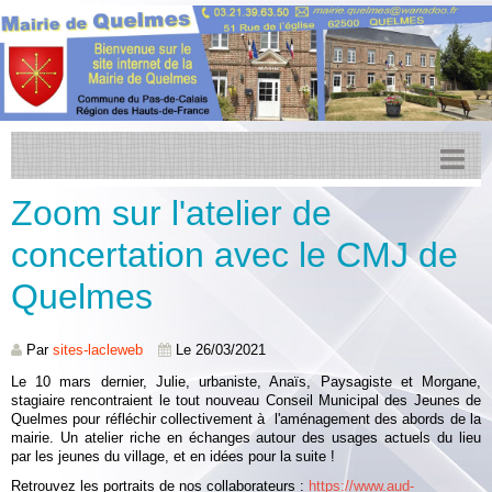
Zoom sur l'atelier de
Accueil
concertation avec le CMJ de
Actualités
Quelmes
Facebook
Transports
Par
sites-lacleweb
Le 26/03/2021
Agenda
Le 10 mars dernier, Julie, urbaniste, Anaïs, Paysagiste et Morgane,
stagiaire rencontraient le tout nouveau Conseil Municipal des Jeunes de
CCPL
Quelmes pour réfléchir collectivement à l'aménagement des abords de la
mairie. Un atelier riche en échanges autour des usages actuels du lieu
Urbanisme
par les jeunes du village, et en idées pour la suite !
Retrouvez les portraits de nos collaborateurs :
https://www.aud-