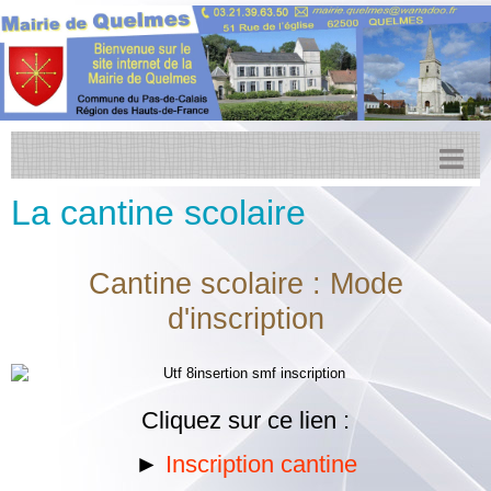
La cantine scolaire
Accueil
Actualités
Cantine scolaire : Mode
Facebook
d'inscription
Transports
Agenda
CCPL
Cliquez sur ce lien :
Urbanisme
►
Inscription cantine