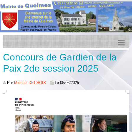
Concours de Gardien de la
Accueil
Paix 2de session 2025
Actualités
Facebook
Par
Michaël DECROIX
Le 05/06/2025
Transports
Agenda
CCPL
Urbanisme