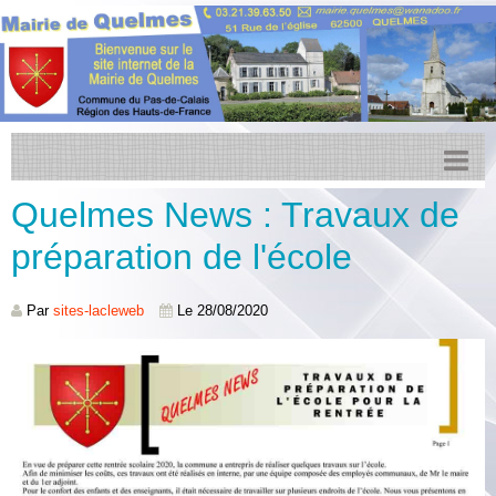
Quelmes News : Travaux de
Accueil
préparation de l'école
Actualités
Facebook
Par
sites-lacleweb
Le 28/08/2020
Transports
Agenda
CCPL
Urbanisme