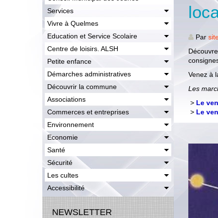
loc
Services
Vivre à Quelmes
Education et Service Scolaire
Par
sit
Centre de loisirs. ALSH
Découvrez
consignes
Petite enfance
Démarches administratives
Venez à l
Découvrir la commune
Les march
Associations
>
Le ven
Commerces et entreprises
>
Le ven
Environnement
Economie
Santé
Sécurité
Les cultes
Accessibilité
NEWSLETTER