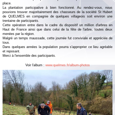
Albums
place.
La plantation participative à bien fonctionné. Au rendez-vous, nous
Vidéos
pouvions trouver majoritairement des chasseurs de la société St Hubert
de QUELMES en compagnie de quelques villageois soit environ une
trentaine de participants.
Contact
Cette opération entre dans le cadre du dispositif un million d'arbres en
Haut de France ainsi que dans celui de la fête de l'arbre, toutes deux
Plan vigipirate
menées par la région.
Malgré un temps maussade, cette journée fut conviviale et appréciée de
tous.
Dans quelques années la population pourra s'approprier ce lieu agréable
et reposant.
Merci à l'ensemble des participants.
Voir l'album :
www.quelmes.fr/album-photos