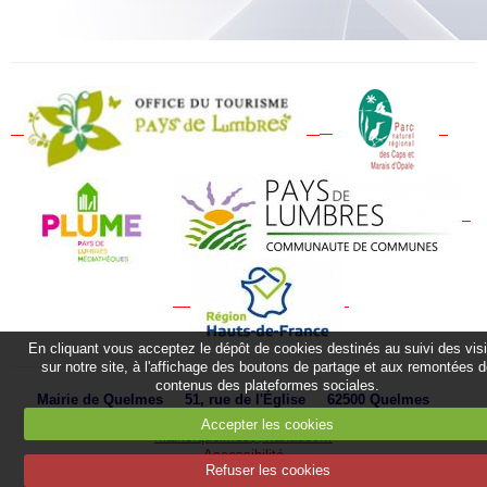
En cliquant vous acceptez le dépôt de cookies destinés au suivi des vis
sur notre site, à l'affichage des boutons de partage et aux remontées 
contenus des plateformes sociales.
Mairie de Quelmes 51, rue de l'Église 62500 Quelmes
Téléphone : 03 21 39 63 50 Fax :
03 21 93 79 14
E-mail :
Accepter les cookies
mairie.quelmes@wanadoo.fr
Accessibilité
Refuser les cookies
Mentions légales