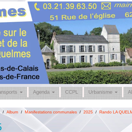
ansports
Agenda
CCPL
Urbanisme
A
/
Album
/
Manifestations communales
/
2025
/
Rando LA QUEL
5