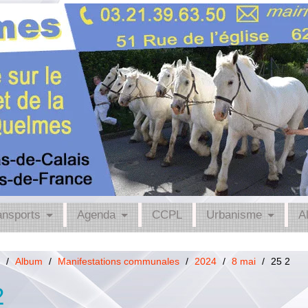
ansports
Agenda
CCPL
Urbanisme
A
/
Album
/
Manifestations communales
/
2024
/
8 mai
/
25 2
2