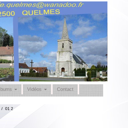
lbums
Vidéos
Contact
/
01 2