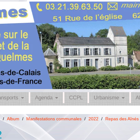
ansports
Agenda
CCPL
Urbanisme
A
/
Album
/
Manifestations communales
/
2022
/
Repas des Aînés
2