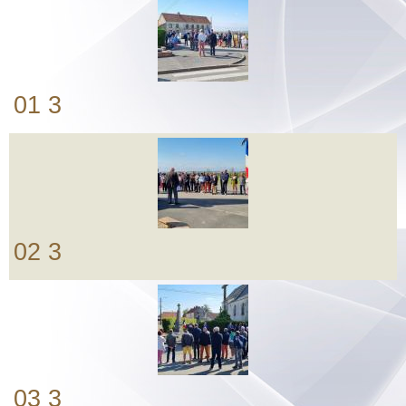
Albums
Vidéos
Contact
01 3
Plan vigipirate
02 3
03 3