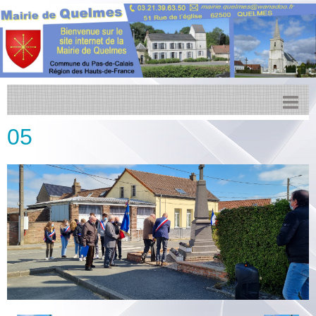
05
Accueil
Actualités
Facebook
Transports
Agenda
CCPL
Urbanisme