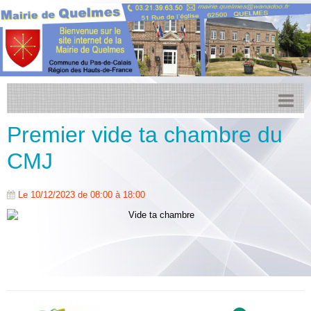
Premier vide ta chambre du
Accueil
CMJ
Actualités
Facebook
Le 10/12/2023
de 08:00
à 18:00
Transports
Agenda
CCPL
Urbanisme