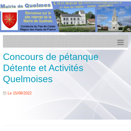
Concours de pétanque
Accueil
Détente et Activités
Actualités
Quelmoises
Facebook
Transports
Le 15/08/2022
Agenda
CCPL
Urbanisme